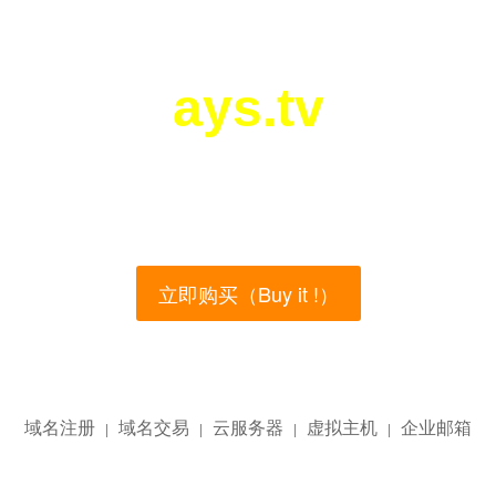
ays.tv
您所访问的域名正在西部数码（west.cn）出售！
main name is currently for sale on the west.cn, Buy
立即购买（Buy it !）
域名注册
域名交易
云服务器
虚拟主机
企业邮箱
|
|
|
|